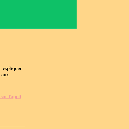
r expliquer
e aux
 sur l'appli