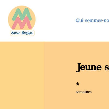
Qui sommes-no
Jeune s
4 semaines
4
semaines