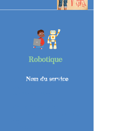
Robotique
Nom du service
Les bienfaits de l’atelier
robotique
chez Maison Magique :
Stimule l’imagination
Entraine les habilités sociales,
la gestion des émotions et les
interactions