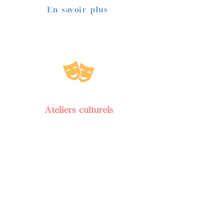
En savoir plus
Ateliers culturels
Les ateliers culturels permettent
de s’exprimer, de ressentir et
d’entrer en contact les uns avec les
autres.
Les ateliers culturels chez Maison
Magique favorisent la
sociabilisation, l’écoute les uns des
autres, l’expression de ses émotions