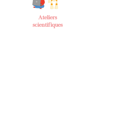
Ateliers
scientifiques
Les sciences sont un jeu.
Ce sont des activités concrètes,
ludiques, qui aident à la
concentration. L’enfant apprend à
raisonner, à faire des déductions,
à trouver des liens. La science
encourage la curiosité et
l’exploration.
Les ateliers scientifiques chez
Maison Magique permettent
l’apprentissage par l’experience,
ils permettent à l’enfant de passer
de l’abstrait au concret.