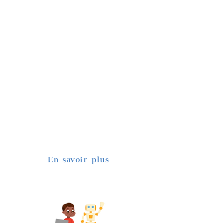
fabrication d'objets et la
production d’œuvres propre à
chaque enfant. Les activités
artistiques permettent aux
enfants de laisser parler leur
imaginaire et leur expression en
s’appuyant sur des matériaux et
des techniques très divers.
Les ateliers artistiques chez
Maison Magique offrent aux
enfants la possibilité de repartir
avec leur production.
En savoir plus